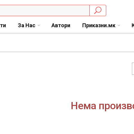
сти
За Нас
Автори
Приказни.мк
Нема произв