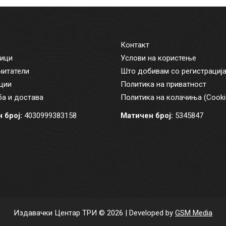
Контакт
ици
Услови на користење
читатели
Што добивам со регистрациј
ции
Политика на приватност
а и достава
Политика на колачиња (Cooki
 број:
4030999383158
Матичен број:
5345847
Издавачки Центар ТРИ © 2026 | Developed by
GSM Media