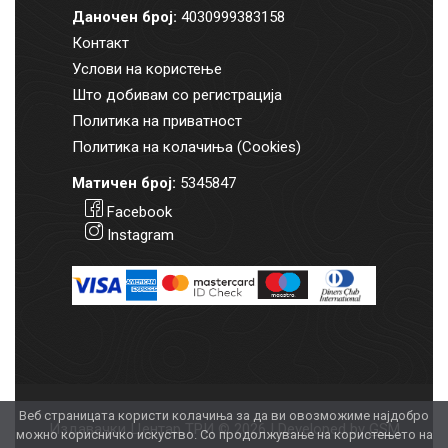
Даночен број:
4030999383158
Контакт
Услови на користење
Што добивам со регистрација
Политика на приватност
Политика на колачиња (Cookies)
Матичен број:
5345847
Facebook
Instagram
Веб страницата користи колачиња за да ви овозможиме најдобро
Издавачки Центар ТРИ © 2026 | Developed by
GSM
можно корисничко искуство. Со продолжување на користењето на