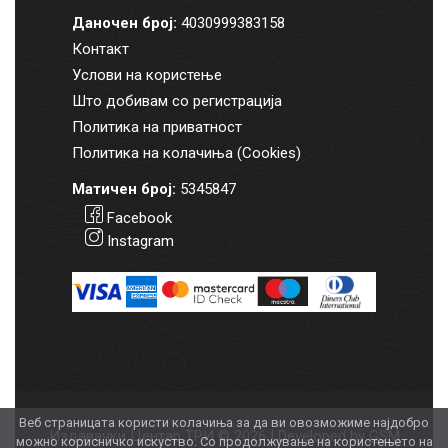
Даночен број:
4030999383158
Контакт
Услови на користење
Што добивам со регистрација
Политика на приватност
Политика на колачиња (Cookies)
Матичен број:
5345847
Facebook
Instagram
Веб страницата користи колачиња за да ви овозможиме најдобро
Издавачки Центар ТРИ © 2026 | Developed by
GSM
можно корисничко искуство. Со продолжување на користењето на