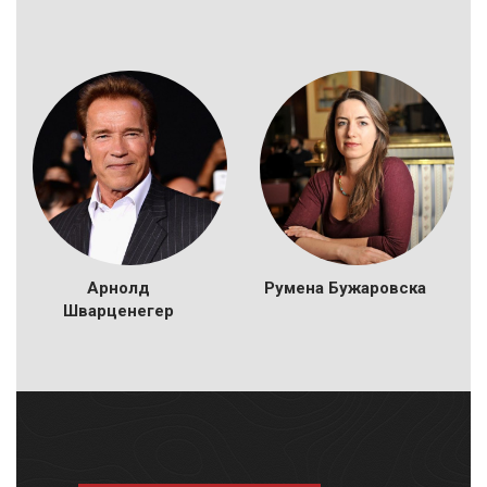
Арнолд
Румена Бужаровска
Шварценегер