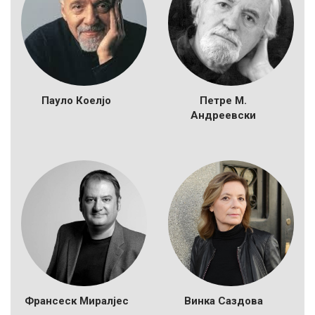
Пауло Коелјо
Петре М.
Андреевски
Франсеск Миралјес
Винка Саздова