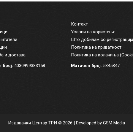
Контакт
ици
Услови на користење
читатели
Што добивам со регистрациј
ции
Политика на приватност
а и достава
Политика на колачиња (Cooki
 број:
4030999383158
Матичен број:
5345847
Издавачки Центар ТРИ © 2026 | Developed by
GSM Media