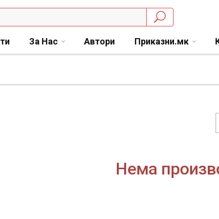
сти
За Нас
Автори
Приказни.мк
Нема произв