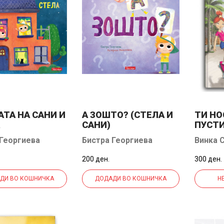
АТА НА САНИ И
А ЗОШТО? (СТЕЛА И
ТИ Н
САНИ)
ПУСТИ
 Георгиева
Бистра Георгиева
Винка 
200 ден.
300 ден.
ДИ ВО КОШНИЧКА
ДОДАДИ ВО КОШНИЧКА
Н