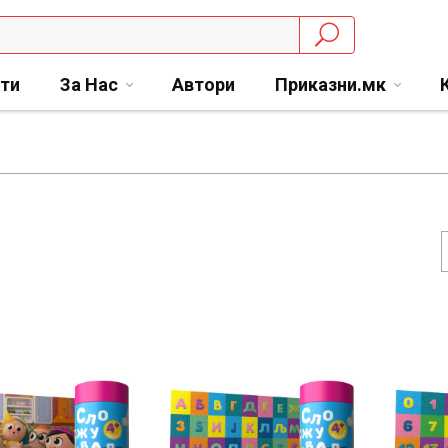
сти
За Нас
Автори
Приказни.мк