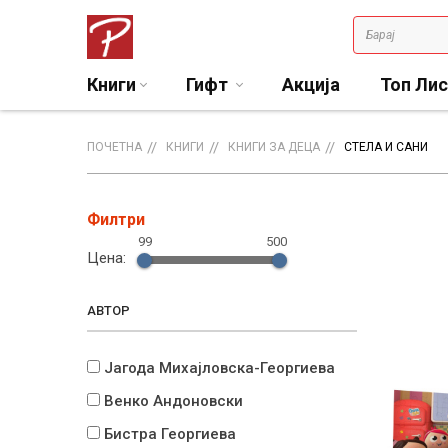
Книги
Гифт
Акција
Топ Ли
ПОЧЕТНА
КНИГИ
КНИГИ ЗА ДЕЦА
СТЕЛА И САНИ
Филтри
99
500
Цена:
АВТОР
Јагода Михајловска-Георгиева
Венко Андоновски
Бистра Георгиева