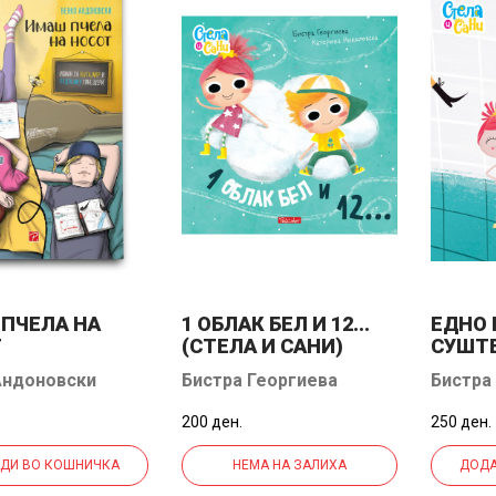
ПЧЕЛА НА
1 ОБЛАК БЕЛ И 12...
ЕДНО
Т
(СТЕЛА И САНИ)
СУШТЕ
И САН
Андоновски
Бистра Георгиева
Бистра
200 ден.
250 ден.
ДИ ВО КОШНИЧКА
НЕМА НА ЗАЛИХА
ДОДА