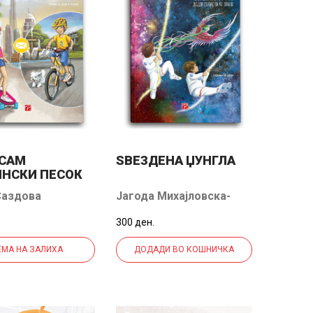
ОСАМ
ЅВЕЗДЕНА ЏУНГЛА
НСКИ ПЕСОК
Саздова
Јагода Михајловска-
Георгиева
300 ден.
ЕМА НА ЗАЛИХА
ДОДАДИ ВО КОШНИЧКА