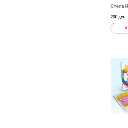
САНИ)
Стела И
200 ден.
НЕ