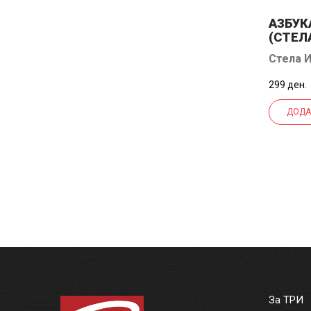
АЗБУК
(СТЕЛ
Стела И
299 ден.
ДОДА
За ТРИ