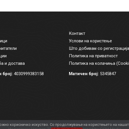
Контакт
ици
Услови на користење
читатели
Што добивам со регистрациј
ции
Политика на приватност
а и достава
Политика на колачиња (Cooki
 број:
4030999383158
Матичен број:
5345847
жно корисничко искуство. Со продолжување на користењето на нашата 