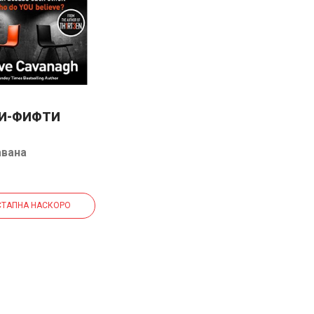
И-ФИФТИ
авана
ТАПНА НАСКОРО