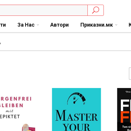
сти
За Нас
Автори
Приказни.мк
А