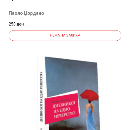
Паоло Џордано
250 ден.
НЕМА НА ЗАЛИХА