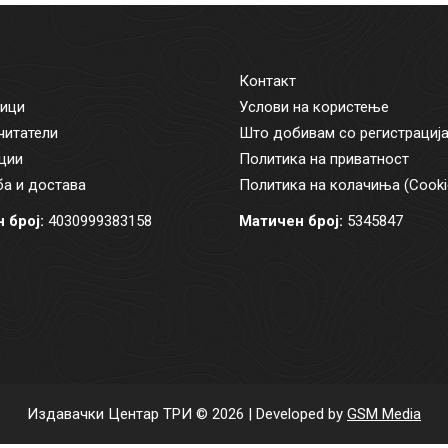
Контакт
ици
Услови на користење
читатели
Што добивам со регистрациј
ции
Политика на приватност
а и достава
Политика на колачиња (Cooki
 број:
4030999383158
Матичен број:
5345847
Издавачки Центар ТРИ © 2026 | Developed by
GSM Media