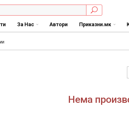
сти
За Нас
Автори
Приказни.мк
ИИ
Нема произв