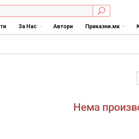
сти
За Нас
Автори
Приказни.мк
Нема произв