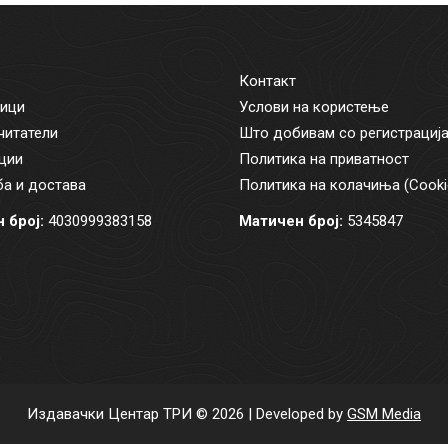
Контакт
ици
Услови на користење
читатели
Што добивам со регистрациј
ции
Политика на приватност
а и достава
Политика на колачиња (Cooki
 број:
4030999383158
Матичен број:
5345847
Издавачки Центар ТРИ © 2026 | Developed by
GSM Media