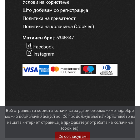
Услови на користење
Што добивам со регистрација
Политика на приватност
Политика на колачиња (Cookies)
Матичен број:
5345847
Facebook
Instagram
Веб страницата користи колачиња за да ви овозможиме најдобро
Издавачки Центар ТРИ © 2026 | Developed by
GSM
можно корисничко искуство. Со продолжување на користењето на
нашата интернет страница ја прифаќате употребата на колачиња
Media
(cookies).
Се согласувам