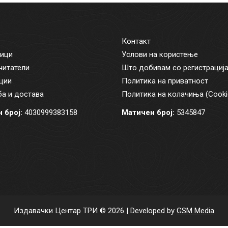
Контакт
ици
Услови на користење
читатели
Што добивам со регистрациј
ции
Политика на приватност
а и достава
Политика на колачиња (Cooki
 број:
4030999383158
Матичен број:
5345847
Издавачки Центар ТРИ © 2026 | Developed by
GSM Media