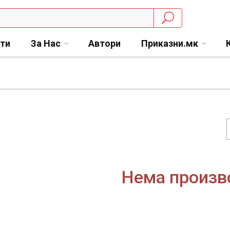
сти
За Нас
Автори
Приказни.мк
Нема произв